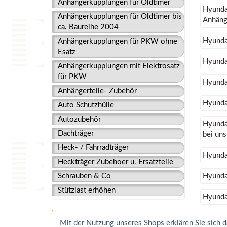
Anhängerkupplungen für Oldtimer
Hyunda
Anhängerkupplungen für Oldtimer bis
Anhänge
ca. Baureihe 2004
Hyunda
Anhängerkupplungen für PKW ohne
Esatz
Hyunda
Anhängerkupplungen mit Elektrosatz
für PKW
Hyundai
Anhängerteile- Zubehör
Hyundai
Auto Schutzhülle
Autozubehör
Hyundai
Dachträger
bei un
Heck- / Fahrradträger
Hyunda
Heckträger Zubehoer u. Ersatzteile
Schrauben & Co
Hyunda
Stützlast erhöhen
Hyunda
Mit der Nutzung unseres Shops erklären Sie sich