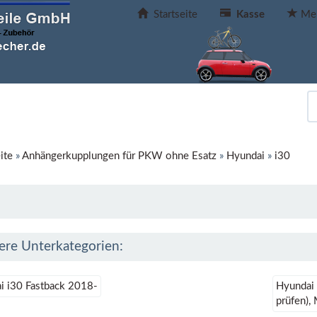
Startseite
Kasse
Mer
ite
»
Anhängerkupplungen für PKW ohne Esatz
»
Hyundai
»
i30
ere Unterkategorien:
i i30 Fastback 2018-
Hyundai 
prüfen),