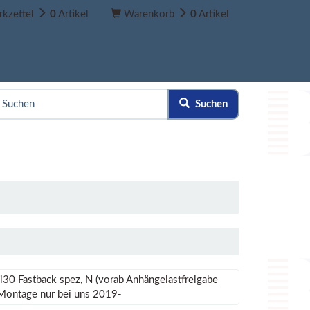
kzettel
0
Artikel
Warenkorb
0
Artikel
Suchen
i30 Fastback spez, N (vorab Anhängelastfreigabe
 Montage nur bei uns 2019-