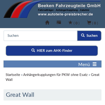
(
0
)
(
0
)
Suchen
HIER zum AHK-Finder
Menü
Startseite
»
Anhängerkupplungen für PKW ohne Esatz
»
Great
Wall
Great Wall