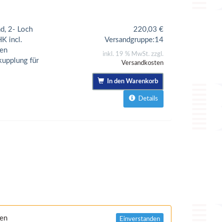
d, 2- Loch
220,03
€
K incl.
Versandgruppe:
14
ten
inkl. 19 % MwSt. zzgl.
kupplung für
Versandkosten
In den Warenkorb
Details
nen
Einverstanden