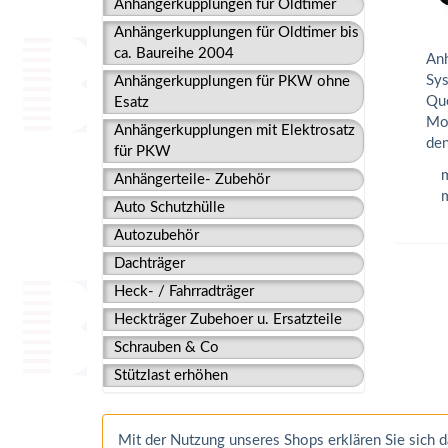
Anhängerkupplungen für Oldtimer
Anhängerkupplungen für Oldtimer bis
ca. Baureihe 2004
Anh
Sys
Anhängerkupplungen für PKW ohne
Que
Esatz
Mon
Anhängerkupplungen mit Elektrosatz
den
für PKW
m
Anhängerteile- Zubehör
m
Auto Schutzhülle
Autozubehör
Dachträger
Heck- / Fahrradträger
Heckträger Zubehoer u. Ersatzteile
Schrauben & Co
Stützlast erhöhen
Mit der Nutzung unseres Shops erklären Sie sich