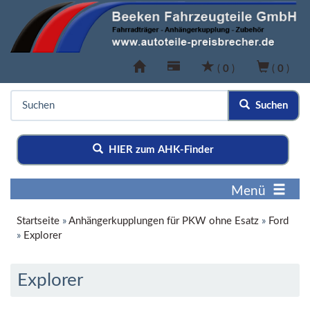
(
0
)
(
0
)
Suchen
HIER zum AHK-Finder
Menü
Startseite
»
Anhängerkupplungen für PKW ohne Esatz
»
Ford
»
Explorer
Explorer