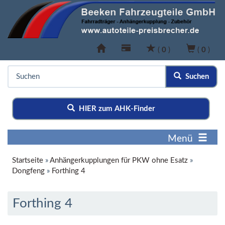
(
0
)
(
0
)
Suchen
HIER zum AHK-Finder
Menü
Startseite
»
Anhängerkupplungen für PKW ohne Esatz
»
Dongfeng
»
Forthing 4
Forthing 4