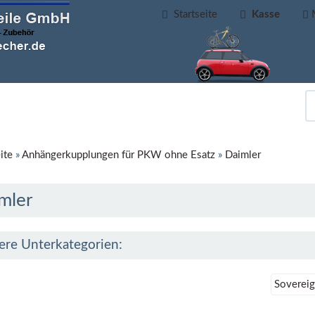
Startseite
Kasse
ite
»
Anhängerkupplungen für PKW ohne Esatz
»
Daimler
mler
ere Unterkategorien:
Soverei