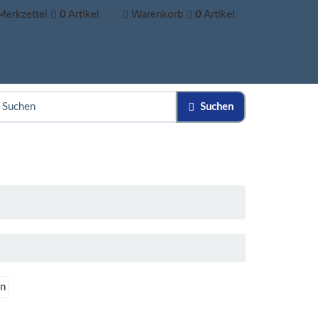
Merkzettel
0
Artikel
Warenkorb
0
Artikel
Suchen
gn