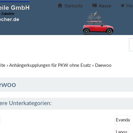
Startseite
Kasse
Mer
ite
»
Anhängerkupplungen für PKW ohne Esatz
»
Daewoo
ewoo
ere Unterkategorien:
Evanda
Lanos