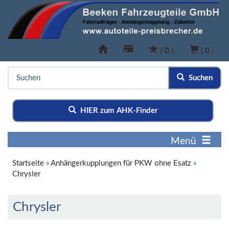
(
0
)
(
0
)
Suchen
HIER zum AHK-Finder
Menü
Startseite
»
Anhängerkupplungen für PKW ohne Esatz
»
Chrysler
Chrysler