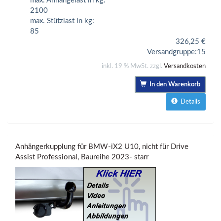
max. Anhängelast in kg:
2100
max. Stützlast in kg:
85
326,25
€
Versandgruppe:
15
inkl. 19 % MwSt. zzgl.
Versandkosten
In den Warenkorb
Details
Anhängerkupplung für BMW-iX2 U10, nicht für Drive
Assist Professional, Baureihe 2023- starr