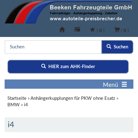
(
0
)
(
0
)
Suchen
HIER zum AHK-Finder
Menü
Startseite
»
Anhängerkupplungen für PKW ohne Esatz
»
BMW
»
i4
i4