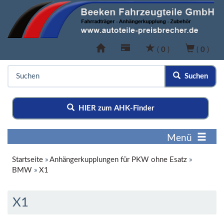
(
0
)
(
0
)
Suchen
HIER zum AHK-Finder
Menü
Startseite
»
Anhängerkupplungen für PKW ohne Esatz
»
BMW
»
X1
X1