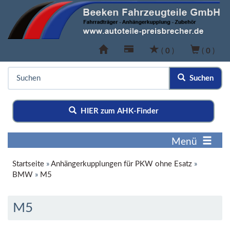
(
0
)
(
0
)
Suchen
HIER zum AHK-Finder
Menü
Startseite
»
Anhängerkupplungen für PKW ohne Esatz
»
BMW
»
M5
M5