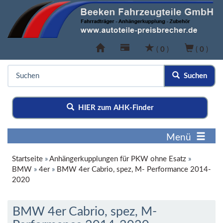
(
0
)
(
0
)
Suchen
HIER zum AHK-Finder
Menü
Startseite
»
Anhängerkupplungen für PKW ohne Esatz
»
BMW
»
4er
»
BMW 4er Cabrio, spez, M- Performance 2014-
2020
BMW 4er Cabrio, spez, M-