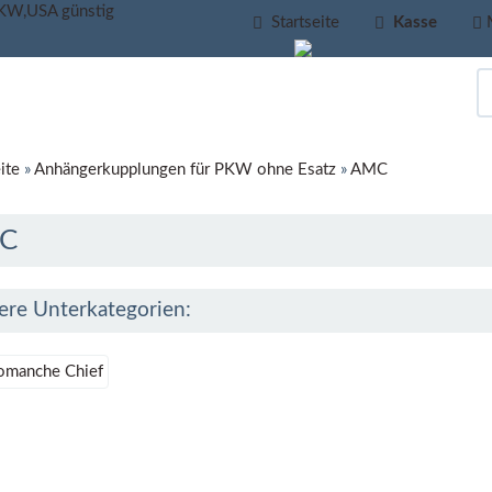
Startseite
Kasse
ite
»
Anhängerkupplungen für PKW ohne Esatz
»
AMC
C
ere Unterkategorien:
omanche Chief