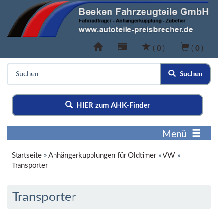
(
0
)
(
0
)
Suchen
HIER zum AHK-Finder
Menü
Startseite
»
Anhängerkupplungen für Oldtimer
»
VW
»
Transporter
Transporter