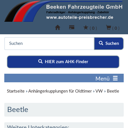
(
0
)
(
0
)
Suchen
HIER zum AHK-Finder
Menü
Startseite
»
Anhängerkupplungen für Oldtimer
»
VW
»
Beetle
Beetle
Weitere Unterkategorien: