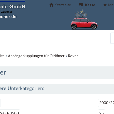
Startseite
Kasse
Mer
ite
»
Anhängerkupplungen für Oldtimer
»
Rover
er
ere Unterkategorien:
2000/2
2600/3500
25