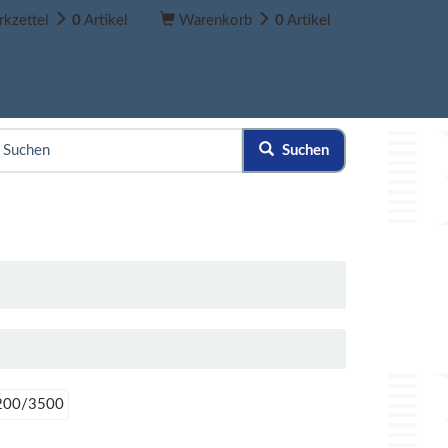
kzettel
0
Artikel
Warenkorb
0
Artikel
Suchen
200/3500