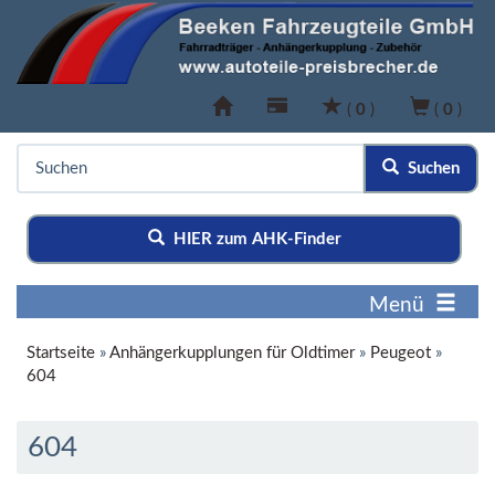
(
0
)
(
0
)
Suchen
HIER zum AHK-Finder
Menü
Startseite
»
Anhängerkupplungen für Oldtimer
»
Peugeot
»
604
604