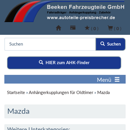
(
0
)
(
0
)
Suchen
HIER zum AHK-Finder
Menü
Startseite
»
Anhängerkupplungen für Oldtimer
»
Mazda
Mazda
Weitere Unterkategorien: