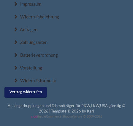
Impressum
Widerrufsbelehrung
Anfragen
Zahlungsarten
Batterieverordnung
Vorstellung
Widerrufsformular
Vertrag widerrufen
Anhängerkupplungen und Fahrradträger für PKW,LKW,USA günstig ©
2026 | Template © 2026 by Karl
mod
ified eCommerce Shopsoftware © 2009-2026