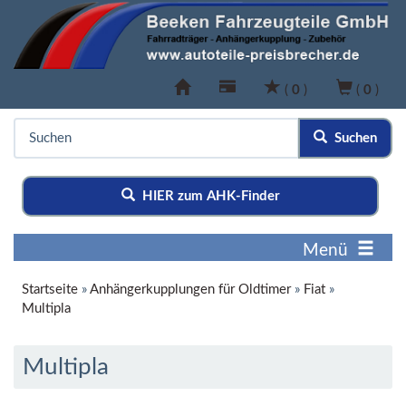
(
0
)
(
0
)
Suchen
HIER zum AHK-Finder
Menü
Startseite
»
Anhängerkupplungen für Oldtimer
»
Fiat
»
Multipla
Multipla