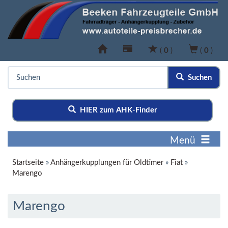
(
0
)
(
0
)
Suchen
HIER zum AHK-Finder
Menü
Startseite
»
Anhängerkupplungen für Oldtimer
»
Fiat
»
Marengo
Marengo