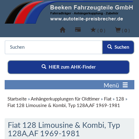
(
0
)
(
0
)
Suchen
HIER zum AHK-Finder
Menü
Startseite
»
Anhängerkupplungen für Oldtimer
»
Fiat
»
128
»
Fiat 128 Limousine & Kombi, Typ 128A,AF 1969-1981
Fiat 128 Limousine & Kombi, Typ
128A,AF 1969-1981