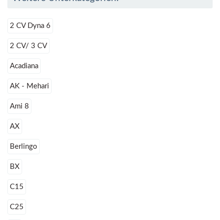
2 CV Dyna 6
2 CV/ 3 CV
Acadiana
AK - Mehari
Ami 8
AX
Berlingo
BX
C15
C25