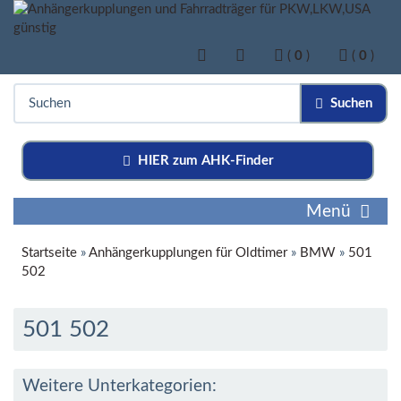
(
0
)
(
0
)
Suchen
HIER zum AHK-Finder
Menü
Startseite
»
Anhängerkupplungen für Oldtimer
»
BMW
»
501
502
501 502
Weitere Unterkategorien: