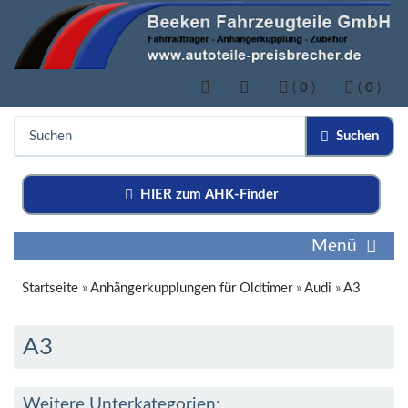
(
0
)
(
0
)
Suchen
HIER zum AHK-Finder
Menü
Startseite
»
Anhängerkupplungen für Oldtimer
»
Audi
»
A3
A3
Weitere Unterkategorien: