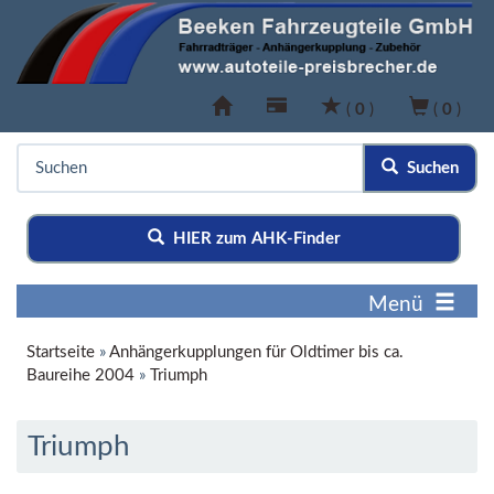
(
0
)
(
0
)
Suchen
HIER zum AHK-Finder
Menü
Startseite
»
Anhängerkupplungen für Oldtimer bis ca.
Baureihe 2004
»
Triumph
Triumph