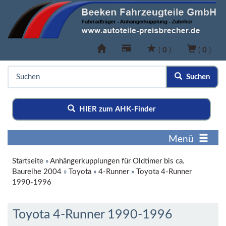
(
0
)
(
0
)
Suchen
HIER zum AHK-Finder
Menü
Startseite
»
Anhängerkupplungen für Oldtimer bis ca.
Baureihe 2004
»
Toyota
»
4-Runner
»
Toyota 4-Runner
1990-1996
Toyota 4-Runner 1990-1996