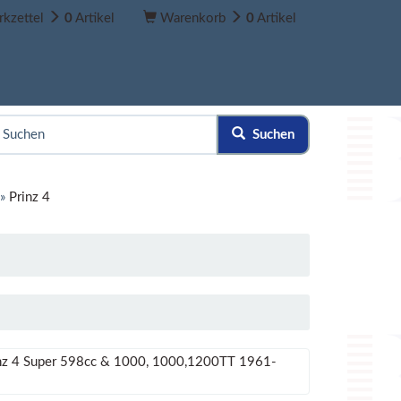
kzettel
0
Artikel
Warenkorb
0
Artikel
Suchen
»
Prinz 4
nz 4 Super 598cc & 1000, 1000,1200TT 1961-