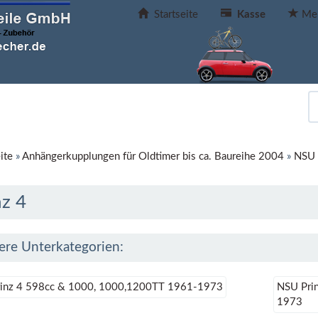
Startseite
Kasse
Mer
ite
»
Anhängerkupplungen für Oldtimer bis ca. Baureihe 2004
»
NSU
nz 4
ere Unterkategorien:
inz 4 598cc & 1000, 1000,1200TT 1961-1973
NSU Pri
1973