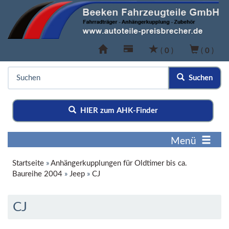
(
0
)
(
0
)
Suchen
HIER zum AHK-Finder
Menü
Startseite
»
Anhängerkupplungen für Oldtimer bis ca.
Baureihe 2004
»
Jeep
»
CJ
CJ