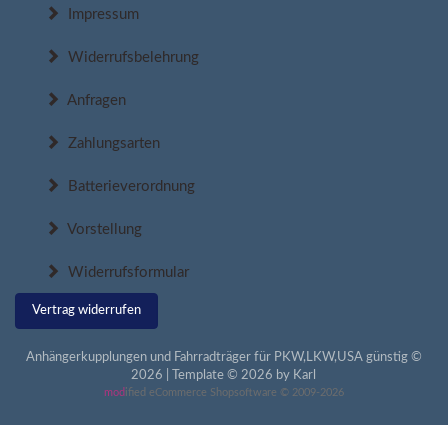
Impressum
Widerrufsbelehrung
Anfragen
Zahlungsarten
Batterieverordnung
Vorstellung
Widerrufsformular
Vertrag widerrufen
Anhängerkupplungen und Fahrradträger für PKW,LKW,USA günstig ©
2026 | Template © 2026 by Karl
mod
ified eCommerce Shopsoftware © 2009-2026