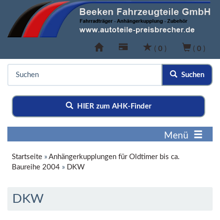
(
0
)
(
0
)
Suchen
HIER zum AHK-Finder
Menü
Startseite
»
Anhängerkupplungen für Oldtimer bis ca.
Baureihe 2004
»
DKW
DKW