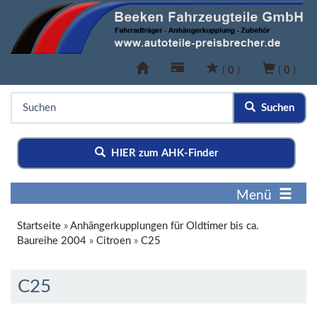
(
0
)
(
0
)
Suchen
HIER zum AHK-Finder
Menü
Startseite
»
Anhängerkupplungen für Oldtimer bis ca.
Baureihe 2004
»
Citroen
»
C25
C25