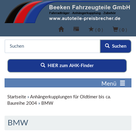
(
0
)
(
0
)
Suchen
HIER zum AHK-Finder
Menü
Startseite
»
Anhängerkupplungen für Oldtimer bis ca.
Baureihe 2004
»
BMW
BMW