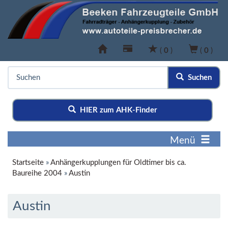
(
0
)
(
0
)
Suchen
HIER zum AHK-Finder
Menü
Startseite
»
Anhängerkupplungen für Oldtimer bis ca.
Baureihe 2004
»
Austin
Austin