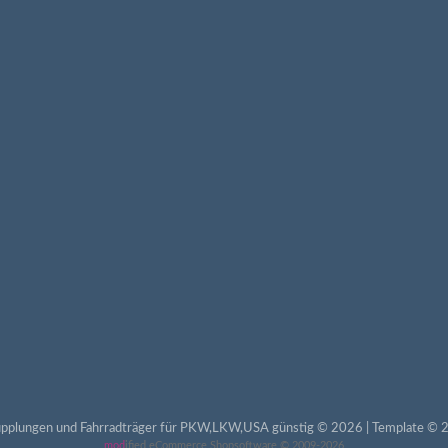
pplungen und Fahrradträger für PKW,LKW,USA günstig © 2026 | Template © 2
mod
ified eCommerce Shopsoftware © 2009-2026