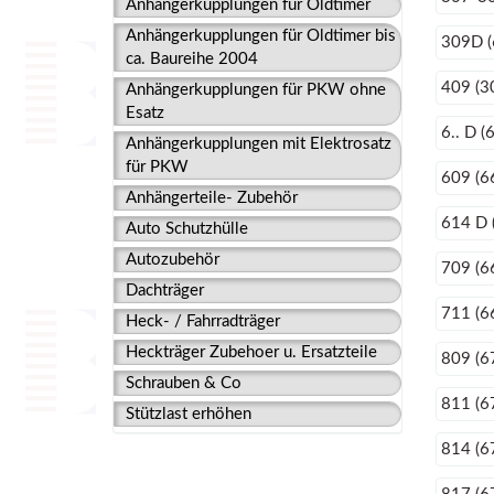
Anhängerkupplungen für Oldtimer
Anhängerkupplungen für Oldtimer bis
309D (
ca. Baureihe 2004
409 (3
Anhängerkupplungen für PKW ohne
Esatz
6.. D (
Anhängerkupplungen mit Elektrosatz
für PKW
609 (6
Anhängerteile- Zubehör
614 D 
Auto Schutzhülle
Autozubehör
709 (6
Dachträger
711 (6
Heck- / Fahrradträger
Heckträger Zubehoer u. Ersatzteile
809 (6
Schrauben & Co
811 (6
Stützlast erhöhen
814 (6