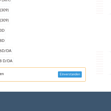
 (309)
(309)
(309)
13D
18D
16D/DA
18 D/DA
nen
Einverstanden