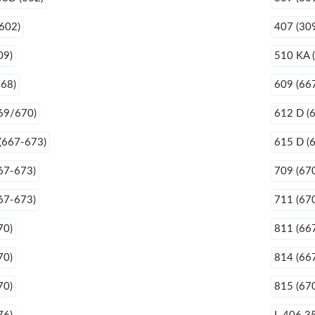
602)
407 (30
09)
510 KA 
668)
609 (66
69/670)
612 D (
(667-673)
615 D (
67-673)
709 (67
67-673)
711 (67
70)
811 (66
70)
814 (66
70)
815 (67