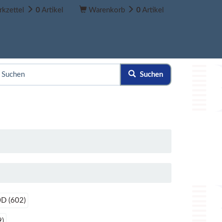
kzettel
0
Artikel
Warenkorb
0
Artikel
Suchen
D (602)
9)