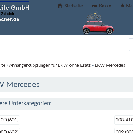
Startseite
Kasse
Mer
ite
»
Anhängerkupplungen für LKW ohne Esatz
»
LKW Mercedes
W Mercedes
ere Unterkategorien:
0D (601)
208-410
8D (602)
309 (30