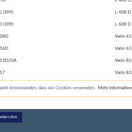
76)
L 406 35
G (309)
L 408 D 
D (309)
L 608 D 
508D
Vario 6
616D
Vario 6
813D/DA
Vario 8
817
Vario 8
 damit einverstanden, dass wir Cookies verwenden.
Mehr Informatio
widerrufen