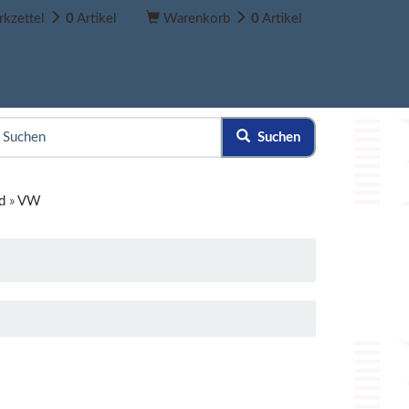
kzettel
0
Artikel
Warenkorb
0
Artikel
Suchen
d
»
VW