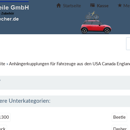
Startseite
Kasse
Mer
ite
»
Anhängerkupplungen für Fahrzeuge aus den USA Canada Englan
W
ere Unterkategorien:
1300
Beetle
uck
Dasher