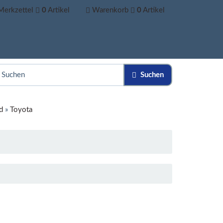
Merkzettel
0
Artikel
Warenkorb
0
Artikel
Suchen
d
»
Toyota