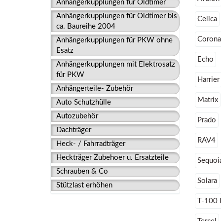
Anhängerkupplungen für Oldtimer
Anhängerkupplungen für Oldtimer bis
Celica
ca. Baureihe 2004
Corona
Anhängerkupplungen für PKW ohne
Esatz
Echo
Anhängerkupplungen mit Elektrosatz
für PKW
Harrier
Anhängerteile- Zubehör
Matrix
Auto Schutzhülle
Autozubehör
Prado
Dachträger
RAV4
Heck- / Fahrradträger
Heckträger Zubehoer u. Ersatzteile
Sequoi
Schrauben & Co
Solara
Stützlast erhöhen
T-100 