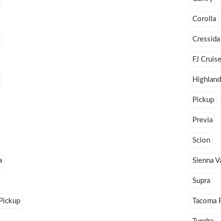
Corolla
Cressida
FJ Cruise
Highland
Pickup
Previa
Scion
a
Sienna V
Supra
Pickup
Tacoma 