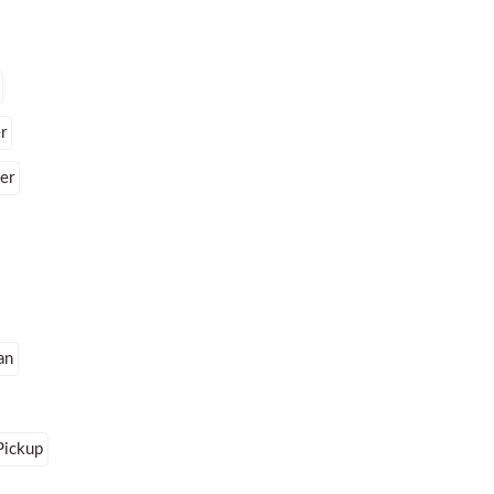
r
er
an
Pickup