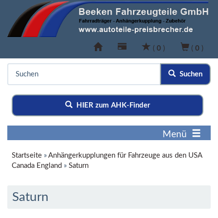
(
0
)
(
0
)
Suchen
HIER zum AHK-Finder
Menü
Startseite
»
Anhängerkupplungen für Fahrzeuge aus den USA
Canada England
»
Saturn
Saturn