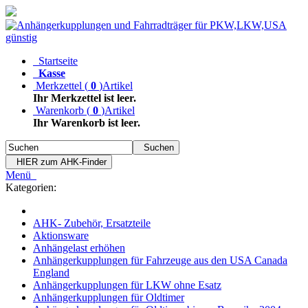
Startseite
Kasse
Merkzettel
(
0
)
Artikel
Ihr Merkzettel ist leer.
Warenkorb
(
0
)
Artikel
Ihr Warenkorb ist leer.
Suchen
HIER zum AHK-Finder
Menü
Kategorien:
AHK- Zubehör, Ersatzteile
Aktionsware
Anhängelast erhöhen
Anhängerkupplungen für Fahrzeuge aus den USA Canada
England
Anhängerkupplungen für LKW ohne Esatz
Anhängerkupplungen für Oldtimer