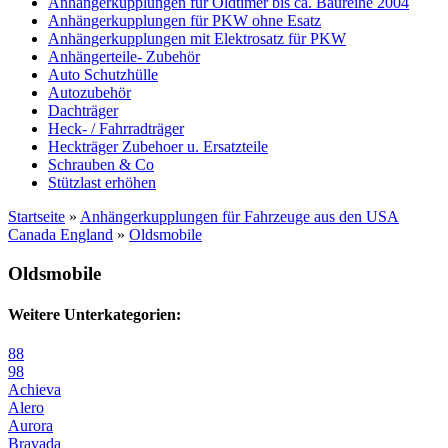
Anhängerkupplungen für Oldtimer bis ca. Baureihe 2004
Anhängerkupplungen für PKW ohne Esatz
Anhängerkupplungen mit Elektrosatz für PKW
Anhängerteile- Zubehör
Auto Schutzhülle
Autozubehör
Dachträger
Heck- / Fahrradträger
Heckträger Zubehoer u. Ersatzteile
Schrauben & Co
Stützlast erhöhen
Startseite
»
Anhängerkupplungen für Fahrzeuge aus den USA
Canada England
»
Oldsmobile
Oldsmobile
Weitere Unterkategorien:
88
98
Achieva
Alero
Aurora
Bravada