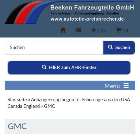
(
0
)
(
0
)
Suchen
HIER zum AHK-Finder
Menü
Startseite
»
Anhängerkupplungen für Fahrzeuge aus den USA
Canada England
»
GMC
GMC