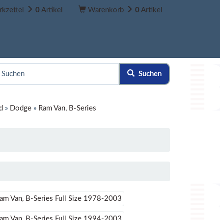
kzettel
0
Artikel
Warenkorb
0
Artikel
Suchen
d
»
Dodge
»
Ram Van, B-Series
m Van, B-Series Full Size 1978-2003
m Van, B-Series Full Size 1994-2003