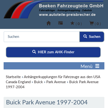
(
0
)
(
0
)
Suchen
HIER zum AHK-Finder
Menü
Startseite
»
Anhängerkupplungen für Fahrzeuge aus den USA
Canada England
»
Buick
»
Park Avenue
»
Buick Park Avenue
1997-2004
Buick Park Avenue 1997-2004