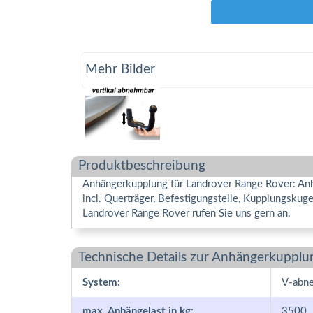
Mehr Bilder
Produktbeschreibung
Anhängerkupplung für Landrover Range Rover: Anh
incl. Querträger, Befestigungsteile, Kupplungsku
Landrover Range Rover rufen Sie uns gern an.
Technische Details zur Anhängerkupplu
System:
V-abn
max. Anhängelast in kg:
3500