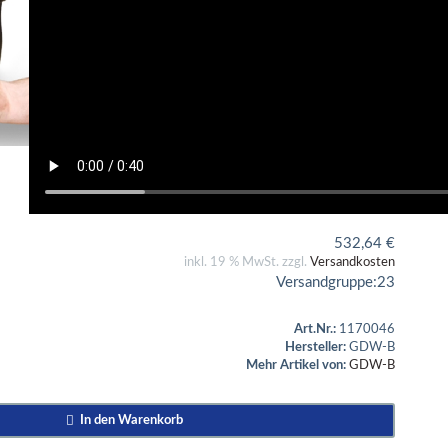
532,64
€
inkl. 19 % MwSt. zzgl.
Versandkosten
Versandgruppe:
23
Art.Nr.:
1170046
Hersteller:
GDW-B
Mehr Artikel von:
GDW-B
In den Warenkorb