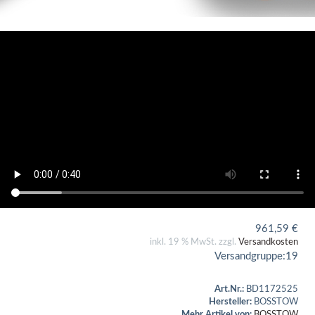
961,59
€
inkl. 19 % MwSt. zzgl.
Versandkosten
Versandgruppe:
19
Art.Nr.:
BD1172525
Hersteller:
BOSSTOW
Mehr Artikel von:
BOSSTOW