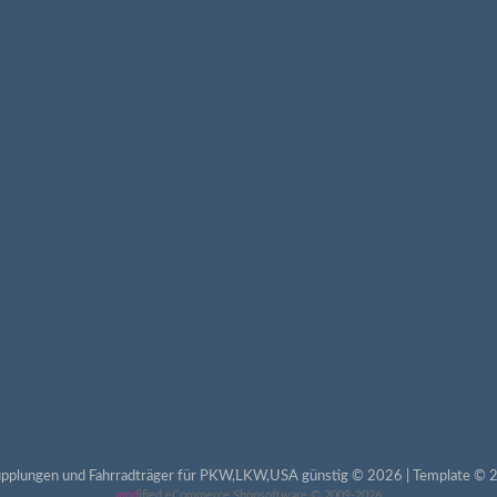
pplungen und Fahrradträger für PKW,LKW,USA günstig © 2026 | Template © 2
mod
ified eCommerce Shopsoftware © 2009-2026