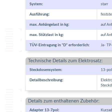
System:
starr
Ausführung:
festst
max. Anhängelast in kg:
auf An
max. Stützlast in kg:
auf An
TÜV-Eintragung in "D" erforderlich:
Ja- TP
Technische Details zum Elektrosatz:
Steckdosensystem:
13-pol
Detailbeschreibung:
Elektr
Steckd
Details zum enthaltenen Zubehör:
Adapter 13-7pol:
Kurzad