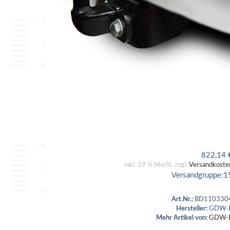
822,14
inkl. 19 % MwSt. zzgl.
Versandkoste
Versandgruppe:
1
Art.Nr.:
BD110330
Hersteller:
GDW-
Mehr Artikel von:
GDW-