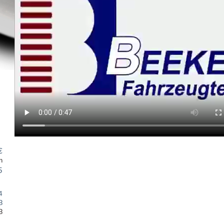
€
n
5
4
B
B