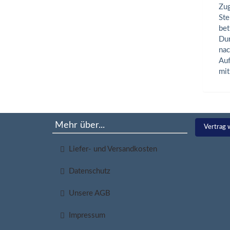
Zug
Ste
bet
Dur
nac
Auf
mit
Mehr über...
Vertrag 
Liefer- und Versandkosten
Datenschutz
Unsere AGB
Impressum