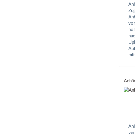
Anh
Zug
Anh
von
höh
nac
Upl
Auf
mit
Anhän
Anh
ver