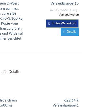
einem D-Wert
Versandgruppe:
15
ung auf max.
inkl. 19 % MwSt. zzgl.
s zulässige
Versandkosten
.690-3.100 kg.
e Kopie vom
In den Warenkorb
trag zu prüfen.
Details
be und Widerruf
mmer gerichtet
et sich ein
622,64
€
1.600 kg
Versandgruppe:
1