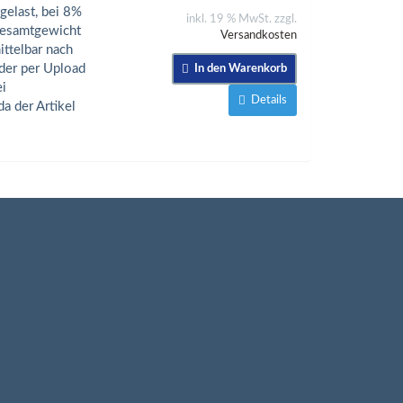
elast, bei 8%
inkl. 19 % MwSt. zzgl.
gesamtgewicht
Versandkosten
ttelbar nach
der per Upload
In den Warenkorb
ei
Details
a der Artikel