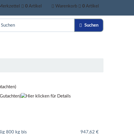
Merkzettel
0
Artikel
Warenkorb
0
Artikel
Suchen
tachten)
ßig 800 kg bis
947,62
€