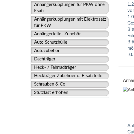
1.2
Anhängerkupplungen für PKW ohne
von
Esatz
1.0
Anhängerkupplungen mit Elektrosatz
Ges
für PKW
Bit
Anhängerteile- Zubehör
Fah
Bit
Auto Schutzhülle
mög
Autozubehör
ist.
Dachträger
Heck- / Fahrradträger
Heckträger Zubehoer u. Ersatzteile
Anhän
Schrauben & Co
Stützlast erhöhen
Anh
Gut