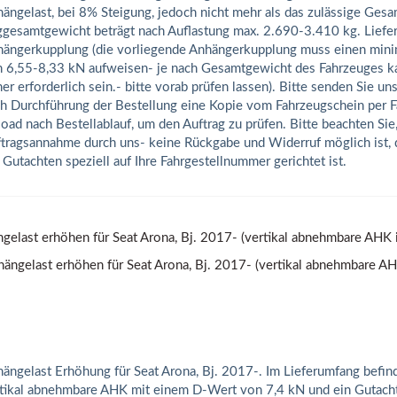
ängelast, bei 8% Steigung, jedoch nicht mehr als das zulässige Ges
gesamtgewicht beträgt nach Auflastung max. 2.690-3.410 kg. Lief
ängerkupplung (die vorliegende Anhängerkupplung muss einen min
 6,55-8,33 kN aufweisen- je nach Gesamtgewicht des Fahrzeuges ka
er erforderlich sein.- bitte vorab prüfen lassen). Bitte senden Sie un
h Durchführung der Bestellung eine Kopie vom Fahrzeugschein per F
oad nach Bestellablauf, um den Auftrag zu prüfen. Bitte beachten Sie,
tragsannahme durch uns- keine Rückgabe und Widerruf möglich ist, d
 Gutachten speziell auf Ihre Fahrgestellnummer gerichtet ist.
gelast erhöhen für Seat Arona, Bj. 2017- (vertikal abnehmbare AHK i
ängelast Erhöhung für Seat Arona, Bj. 2017-. Im Lieferumfang befind
tikal abnehmbare AHK mit einem D-Wert von 7,4 kN und ein Gutach