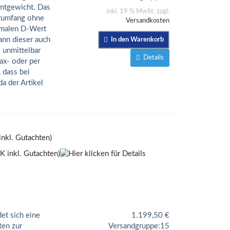
amtgewicht. Das
inkl. 19 % MwSt. zzgl.
erumfang ohne
Versandkosten
imalen D-Wert
nn dieser auch
In den Warenkorb
s unmittelbar
Details
ax- oder per
 dass bei
a der Artikel
nkl. Gutachten)
et sich eine
1.199,50
€
ten zur
Versandgruppe:
15