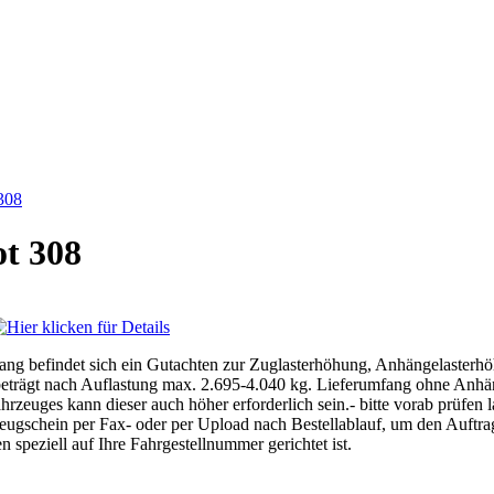
308
ot 308
ng befindet sich ein Gutachten zur Zuglasterhöhung, Anhängelasterhö
beträgt nach Auflastung max. 2.695-4.040 kg. Lieferumfang ohne Anh
uges kann dieser auch höher erforderlich sein.- bitte vorab prüfen la
ugschein per Fax- oder per Upload nach Bestellablauf, um den Auftrag
 speziell auf Ihre Fahrgestellnummer gerichtet ist.