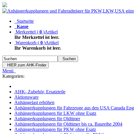
Startseite
Kasse
Merkzettel
(
0
)
Artikel
Ihr Merkzettel ist leer.
Warenkorb
(
0
)
Artikel
Ihr Warenkorb ist leer.
Suchen
HIER zum AHK-Finder
Menü
Kategorien:
AHK- Zubehör, Ersatzteile
Aktionsware
Anhängelast erhöhen
Anhängerkupplungen für Fahrzeuge aus den USA Canada Eng
Anhängerkupplungen für LKW ohne Esatz
Anhängerkupplungen für Oldtimer
Anhängerkupplungen für Oldtimer bis ca. Baureihe 2004
Anhängerkupplungen für PKW ohne Esatz