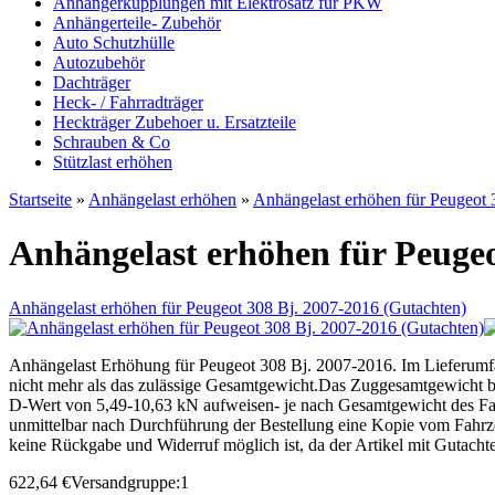
Anhängerkupplungen mit Elektrosatz für PKW
Anhängerteile- Zubehör
Auto Schutzhülle
Autozubehör
Dachträger
Heck- / Fahrradträger
Heckträger Zubehoer u. Ersatzteile
Schrauben & Co
Stützlast erhöhen
Startseite
»
Anhängelast erhöhen
»
Anhängelast erhöhen für Peugeot 
Anhängelast erhöhen für Peuge
Anhängelast erhöhen für Peugeot 308 Bj. 2007-2016 (Gutachten)
Anhängelast Erhöhung für Peugeot 308 Bj. 2007-2016. Im Lieferumfa
nicht mehr als das zulässige Gesamtgewicht.Das Zuggesamtgewicht 
D-Wert von 5,49-10,63 kN aufweisen- je nach Gesamtgewicht des Fahrze
unmittelbar nach Durchführung der Bestellung eine Kopie vom Fahrze
keine Rückgabe und Widerruf möglich ist, da der Artikel mit Gutachten
622,64
€
Versandgruppe:
1