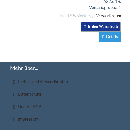
622,64
€
Versandgruppe:
1
inkl. 19 % MwSt. zzgl.
Versandkosten
In den Warenkorb
Details
Mehr über...
Liefer- und Versandkosten
Datenschutz
Unsere AGB
Impressum