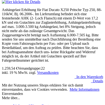
Anhängelast Erhöhung für Fiat Ducato X250 Pritsche Typ 250, 88-
116kW, Bj. 06.2006-. Im Lieferumfang befindet sich eine
feststehende AHK (2- Loch Flansch) mit einem D-Wert von 17,2
kN und ein Gutachten zur Zuglasterhöhung, Anhängelasterhöhung
auf max. 3.000-3.500 kg Anhängelast, bei 8% Steigung, jedoch
nicht mehr als das zulässige Gesamtgewicht. Das
Zuggesamtgewicht beträgt nach Auflastung 6.000-7.505 kg. Bitte
senden Sie uns unmittelbar nach Durchführung der Bestellung eine
Kopie vom Fahrzeugschein per Fax- oder per Upload nach
Bestellablauf, um den Auftrag zu prüfen. Bitte beachten Sie, dass
bei Auftragsannahme durch uns- keine Rückgabe und Widerruf
möglich ist, da der Artikel mit Gutachten speziell auf Ihre
Fahrgestellnummer gerichtet ist.
1.259,54
€
Versandgruppe:
22
inkl. 19 % MwSt. zzgl.
Versandkosten
In den Warenkorb
Details
Mit der Nutzung unseres Shops erklären Sie sich damit
einverstanden, dass wir Cookies verwenden.
Mehr Informationen
Einverstanden
Mehr über...