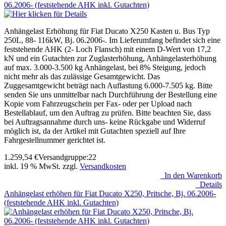
Anhängelast Erhöhung für Fiat Ducato X250 Kasten u. Bus Typ
250L, 88- 116kW, Bj. 06.2006-. Im Lieferumfang befindet sich eine
feststehende AHK (2- Loch Flansch) mit einem D-Wert von 17,2
kN und ein Gutachten zur Zuglasterhöhung, Anhängelasterhöhung
auf max. 3.000-3.500 kg Anhängelast, bei 8% Steigung, jedoch
nicht mehr als das zulässige Gesamtgewicht. Das
Zuggesamtgewicht beträgt nach Auflastung 6.000-7.505 kg. Bitte
senden Sie uns unmittelbar nach Durchführung der Bestellung eine
Kopie vom Fahrzeugschein per Fax- oder per Upload nach
Bestellablauf, um den Auftrag zu prüfen. Bitte beachten Sie, dass
bei Auftragsannahme durch uns- keine Rückgabe und Widerruf
möglich ist, da der Artikel mit Gutachten speziell auf Ihre
Fahrgestellnummer gerichtet ist.
1.259,54
€
Versandgruppe:
22
inkl. 19 % MwSt. zzgl.
Versandkosten
In den Warenkorb
Details
Anhängelast erhöhen für Fiat Ducato X250, Pritsche, Bj. 06.2006-
(feststehende AHK inkl. Gutachten)