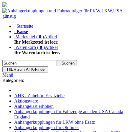
Startseite
Kasse
Merkzettel
(
0
)
Artikel
Ihr Merkzettel ist leer.
Warenkorb
(
0
)
Artikel
Ihr Warenkorb ist leer.
Suchen
HIER zum AHK-Finder
Menü
Kategorien:
AHK- Zubehör, Ersatzteile
Aktionsware
Anhängelast erhöhen
Anhängerkupplungen für Fahrzeuge aus den USA Canada
England
Anhängerkupplungen für LKW ohne Esatz
Anhängerkupplungen für Oldtimer