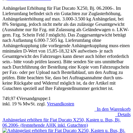
Anhängelast Erhöhung für Fiat Ducato X250, Bj. 06.2006-. Im
Lieferumfang befindet sich ein Gutachten zur Zuglasterhöhung,
Anhängelasterhöhung auf max. 3.000-3.500 kg Anhängelast, bei
8% Steigung, jedoch nicht mehr als das zulässige Gesamtgewicht
(Ausnahme nur für Fzg. mit Zulassung als Geländewagen o. LKW-
gem. Fzg. Schein Feld J möglich). Das Zuggesamtgewicht beträgt
nach Auflastung 6.000-7.505 kg. Lieferumfang ohne
Anhängerkupplung (die vorliegende Anhängerkupplung muss einen
minimalen D-Wert von 15,85-18,32 kN aufweisen- je nach
Gesamtgewicht des Fahrzeuges kann dieser auch höher erforderlich
sein.- bitte vorab prüfen lassen). Bitte senden Sie uns unmittelbar
nach Durchführung der Bestellung eine Kopie vom Fahrzeugschein
per Fax- oder per Upload nach Bestellablauf, um den Auftrag zu
prüfen. Bitte beachten Sie, dass bei Auftragsannahme durch uns-
keine Rückgabe und Widerruf möglich ist, da der Artikel mit
Gutachten speziell auf Ihre Fahrgestellnummer gerichtet ist.
749,97
€
Versandgruppe:
1
inkl. 19 % MwSt. zzgl.
Versandkosten
In den Warenkorb
Details
Anhängelast erhöhen für Fiat Ducato X250, Kasten u. Bus, Bj.
06.2006- (feststehende AHK inkl. Gutachten)