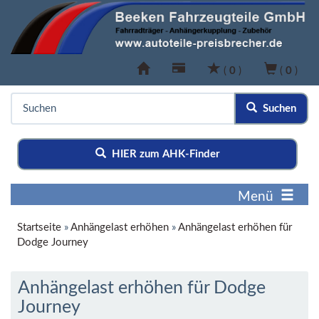
(
0
)
(
0
)
Suchen
HIER zum AHK-Finder
Menü
Startseite
»
Anhängelast erhöhen
»
Anhängelast erhöhen für
Dodge Journey
Anhängelast erhöhen für Dodge
Journey