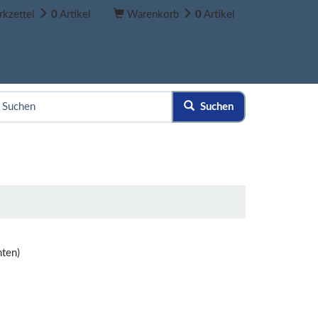
kzettel
0
Artikel
Warenkorb
0
Artikel
Suchen
ten)