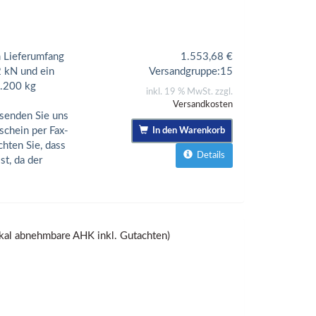
 Lieferumfang
1.553,68
€
2 kN und ein
Versandgruppe:
15
2.200 kg
inkl. 19 % MwSt. zzgl.
Versandkosten
senden Sie uns
schein per Fax-
In den Warenkorb
chten Sie, dass
Details
t, da der
al abnehmbare AHK inkl. Gutachten)