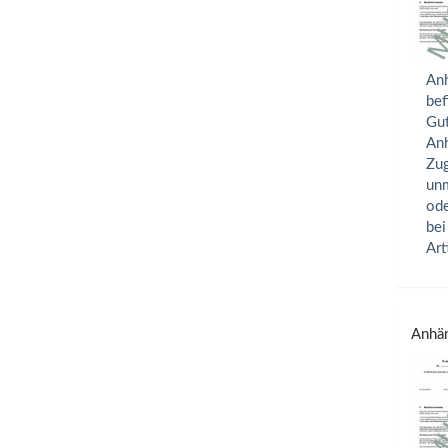
Anh
bef
Gut
Anh
Zug
unm
ode
bei
Art
Anhän