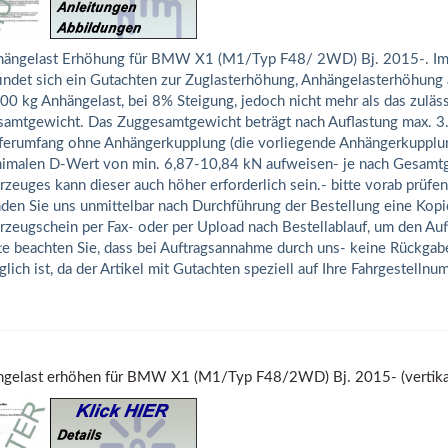
ängelast Erhöhung für BMW X1 (M1/Typ F48/ 2WD) Bj. 2015-. Im
indet sich ein Gutachten zur Zuglasterhöhung, Anhängelasterhöhung
00 kg Anhängelast, bei 8% Steigung, jedoch nicht mehr als das zuläs
amtgewicht. Das Zuggesamtgewicht beträgt nach Auflastung max. 3
ferumfang ohne Anhängerkupplung (die vorliegende Anhängerkupplu
imalen D-Wert von min. 6,87-10,84 kN aufweisen- je nach Gesamt
rzeuges kann dieser auch höher erforderlich sein.- bitte vorab prüfen 
den Sie uns unmittelbar nach Durchführung der Bestellung eine Kop
rzeugschein per Fax- oder per Upload nach Bestellablauf, um den Auf
te beachten Sie, dass bei Auftragsannahme durch uns- keine Rückga
lich ist, da der Artikel mit Gutachten speziell auf Ihre Fahrgestellnu
gelast erhöhen für BMW X1 (M1/Typ F48/2WD) Bj. 2015- (vertikal