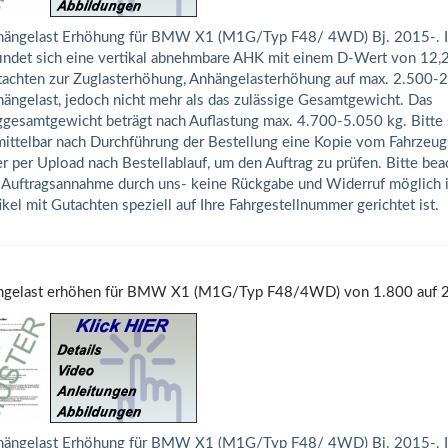
ängelast Erhöhung für BMW X1 (M1G/Typ F48/ 4WD) Bj. 2015-. I
indet sich eine vertikal abnehmbare AHK mit einem D-Wert von 12,
achten zur Zuglasterhöhung, Anhängelasterhöhung auf max. 2.500-
ängelast, jedoch nicht mehr als das zulässige Gesamtgewicht. Das
gesamtgewicht beträgt nach Auflastung max. 4.700-5.050 kg. Bitte 
ittelbar nach Durchführung der Bestellung eine Kopie vom Fahrzeug
r per Upload nach Bestellablauf, um den Auftrag zu prüfen. Bitte bea
 Auftragsannahme durch uns- keine Rückgabe und Widerruf möglich is
ikel mit Gutachten speziell auf Ihre Fahrgestellnummer gerichtet ist.
gelast erhöhen für BMW X1 (M1G/Typ F48/4WD) von 1.800 auf 2.
ängelast Erhöhung für BMW X1 (M1G/Typ F48/ 4WD) Bj. 2015-. I