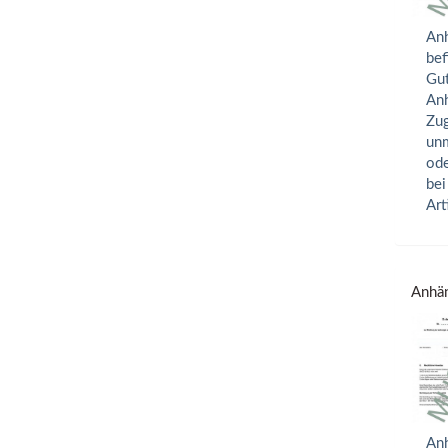
Anh
bef
Gut
Anh
Zug
unm
ode
bei
Art
Anhän
Anh