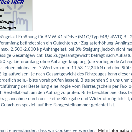
ängelast Erhöhung für BMW X1 xDrive (M1G/Typ F48/ 4WD) Bj. 2
ferumfang befindet sich ein Gutachten zur Zuglasterhöhung, Anhäng
 max. 2.500-2.800 kg Anhängelast, bei 8% Steigung, jedoch nicht me
ässige Gesamtgewicht. Das Zuggesamtgewicht beträgt nach Auflastu
50 kg. Lieferumfang ohne Anhängerkupplung (die vorliegende Anhä
s einen minimalen D-Wert von min. 11,53-12,24 kN und eine Stütz
 kg aufweisen- je nach Gesamtgewicht des Fahrzeuges kann dieser 
orderlich sein.- bitte vorab prüfen lassen). Bitte senden Sie uns unmi
chführung der Bestellung eine Kopie vom Fahrzeugschein per Fax- o
h Bestellablauf, um den Auftrag zu prüfen. Bitte beachten Sie, dass b
tragsannahme durch uns- keine Rückgabe und Widerruf möglich ist, d
 Gutachten speziell auf Ihre Fahrgestellnummer gerichtet ist.
 damit einverstanden, dass wir Cookies verwenden.
Mehr Informatio