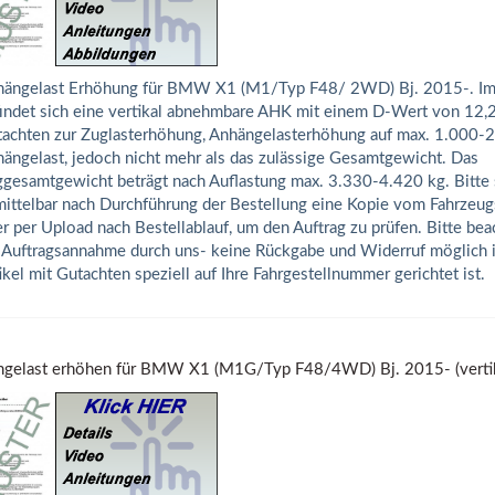
ängelast Erhöhung für BMW X1 (M1/Typ F48/ 2WD) Bj. 2015-. Im
indet sich eine vertikal abnehmbare AHK mit einem D-Wert von 12,
achten zur Zuglasterhöhung, Anhängelasterhöhung auf max. 1.000-
ängelast, jedoch nicht mehr als das zulässige Gesamtgewicht. Das
gesamtgewicht beträgt nach Auflastung max. 3.330-4.420 kg. Bitte 
ittelbar nach Durchführung der Bestellung eine Kopie vom Fahrzeug
r per Upload nach Bestellablauf, um den Auftrag zu prüfen. Bitte bea
 Auftragsannahme durch uns- keine Rückgabe und Widerruf möglich is
ikel mit Gutachten speziell auf Ihre Fahrgestellnummer gerichtet ist.
gelast erhöhen für BMW X1 (M1G/Typ F48/4WD) Bj. 2015- (vertik