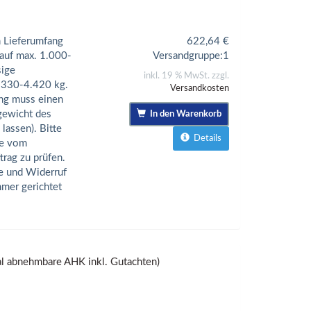
 Lieferumfang
622,64
€
 auf max. 1.000-
Versandgruppe:
1
sige
inkl. 19 % MwSt. zzgl.
.330-4.420 kg.
Versandkosten
ng muss einen
gewicht des
In den Warenkorb
lassen). Bitte
Details
ie vom
trag zu prüfen.
be und Widerruf
mmer gerichtet
 abnehmbare AHK inkl. Gutachten)