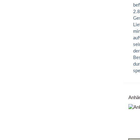
bef
2.8
Ges
Lie
min
auf
sei
der
Bes
dur
spe
Anhän