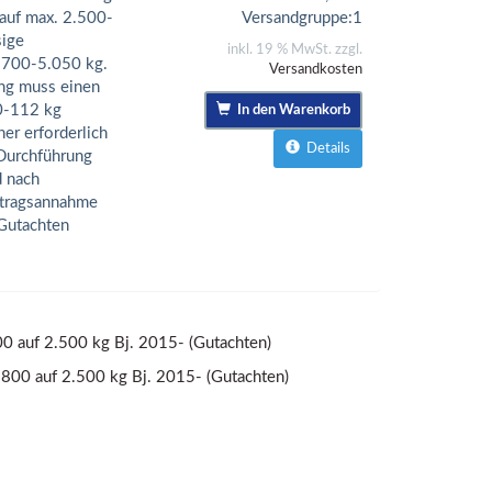
 auf max. 2.500-
Versandgruppe:
1
sige
inkl. 19 % MwSt. zzgl.
.700-5.050 kg.
Versandkosten
ng muss einen
0-112 kg
In den Warenkorb
er erforderlich
Details
 Durchführung
d nach
uftragsannahme
 Gutachten
auf 2.500 kg Bj. 2015- (Gutachten)