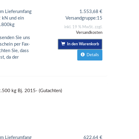
m Lieferumfang
1.553,68
€
2 kN und ein
Versandgruppe:
15
2.800kg
inkl. 19 % MwSt. zzgl.
Versandkosten
senden Sie uns
schein per Fax-
In den Warenkorb
chten Sie, dass
Details
t, da der
500 kg Bj. 2015- (Gutachten)
m Lieferumfang
622,64
€