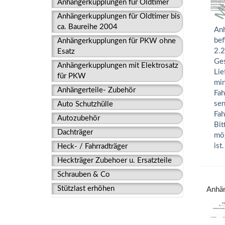
Anhängerkupplungen für Oldtimer
Anhängerkupplungen für Oldtimer bis
ca. Baureihe 2004
Anh
bef
Anhängerkupplungen für PKW ohne
2.2
Esatz
Ges
Anhängerkupplungen mit Elektrosatz
Lie
für PKW
min
Anhängerteile- Zubehör
Fah
sen
Auto Schutzhülle
Fah
Autozubehör
Bit
Dachträger
mög
ist.
Heck- / Fahrradträger
Heckträger Zubehoer u. Ersatzteile
Schrauben & Co
Stützlast erhöhen
Anhän