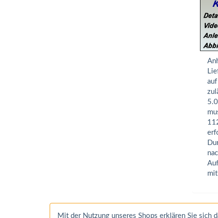
Anh
Lie
auf
zul
5.0
mus
112
erf
Dur
nac
Auf
mit
Mit der Nutzung unseres Shops erklären Sie sich