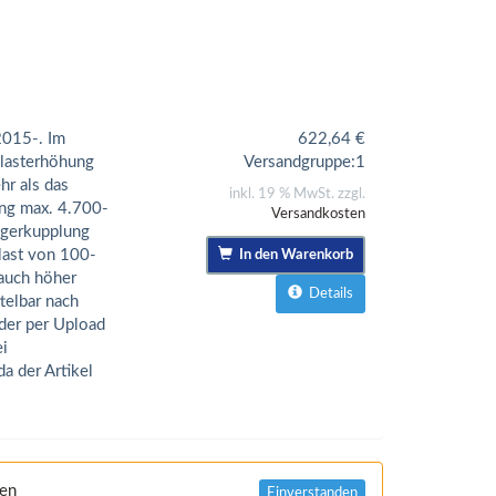
015-. Im
622,64
€
elasterhöhung
Versandgruppe:
1
hr als das
inkl. 19 % MwSt. zzgl.
ng max. 4.700-
Versandkosten
ngerkupplung
last von 100-
In den Warenkorb
auch höher
Details
ttelbar nach
der per Upload
ei
a der Artikel
nen
Einverstanden